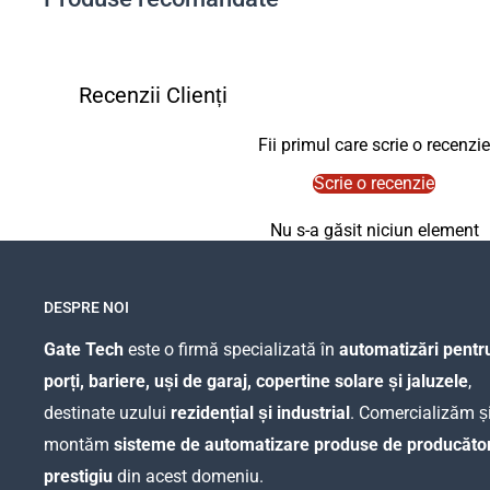
Recenzii Clienți
Fii primul care scrie o recenzie
Scrie o recenzie
Nu s-a găsit niciun element
DESPRE NOI
Gate Tech
este o firmă specializată în
automatizări pentr
porți, bariere, uși de garaj, copertine solare și jaluzele
,
destinate uzului
rezidențial și industrial
. Comercializăm ș
montăm
sisteme de automatizare produse de producător
prestigiu
din acest domeniu.