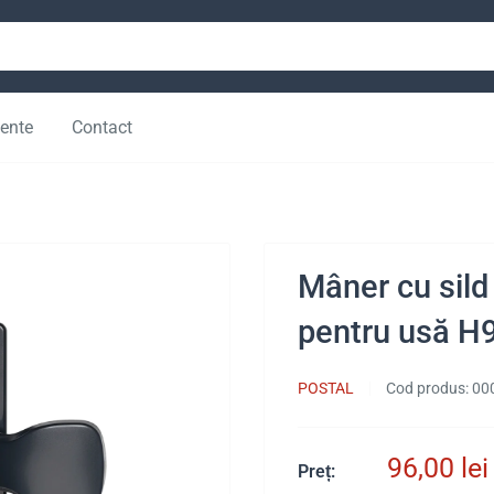
vente
Contact
Mâner cu sild 
pentru usă H90
POSTAL
Cod produs:
00
Preț
96,00 lei
Preț: