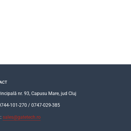
ACT
Principală nr. 93, Capusu Mare, jud Cluj
 0744-101-270 / 0747-029-385
l:
sales@gatetech.ro