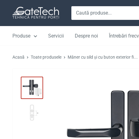
Sare
GateTech.ro
la
conținut
Produse
Servicii
Despre noi
Întrebări frec
Acasă
Toate produsele
Mâner cu sild și cu buton exterior fi...