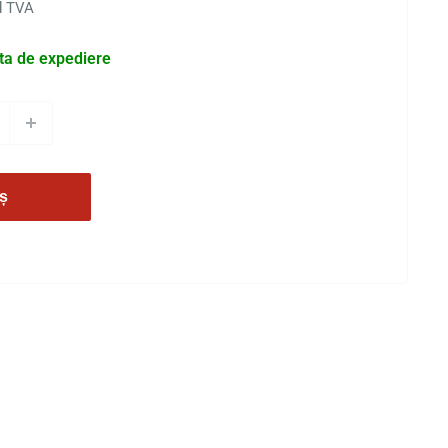
ud TVA
ata de expediere
ș