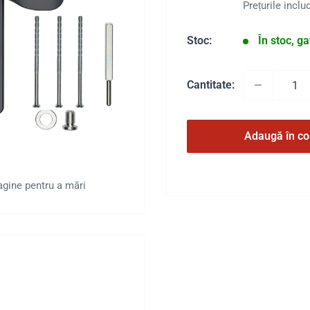
redus
Prețurile incl
Stoc:
În stoc, g
Cantitate:
Adaugă în co
agine pentru a mări