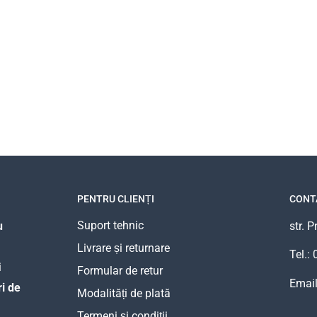
PENTRU CLIENȚI
CONT
Suport tehnic
u
str. 
Livrare și returnare
Tel.:
i
Formular de retur
Emai
i de
Modalități de plată
Termeni și condiții