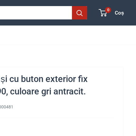
0
Coș
și cu buton exterior fix
, culoare gri antracit.
000481